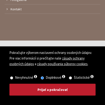
Kontakt
Tvorba web stránok MI:SU Design s.r.o.
Pokračujte výberom nastavení ochrany osobných údajov.
Vyhlásenie o ochrane osobných údajov
Zásady používania
Pre viac informácií si prečítajte naše
zásady ochrany
súborov cookies
osobných údajov
a
zásady používania súborov cookies
.
Vyhľadávanie
Nevyhnutné
Doplnkové
Štatistické