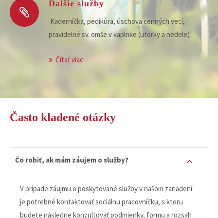
Ďalšie služby
Kaderníčka, pedikúra, úschova cenných vecí,
pravidelné sv. omše v kaplnke (utorky a nedele)
Čítať viac
Často kladené otázky
Čo robiť, ak mám záujem o služby?
V prípade záujmu o poskytované služby v našom zariadení
je potrebné kontaktovať sociálnu pracovníčku, s ktoru
budete následne konzultovať podmienky, formu a rozsah